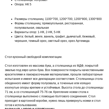
Столешница: полуовал
Опора: НК 5
Размеры столешниц: 1100*700, 1200*700, 1200*800, 1300*800
Формы столешниц: прямоугольная, ресторанная,
полуовальная, овальная
Варианты опор: 1-НК, 2-НК, 5-НК
Цвета: белый, венге, ваниль, графит, дымчатый, бежевый,
черешня, темный орех, светлый орех, орех Артемида
Стол кухонный свободной комплектации.
Стол изготовлен из массива бука, а столешница из МДФ, покрытой
эмалью под евро шпон бука. Все поверхности покрыты качественными
красителями и лакокрасочными материалами, прошли лабораторные
испытания и имеют все декларации соответствия. Столешница стола
обеденного имеет форму полуовала, а точенные или изящно
изогнутые опоры крепкие и устойчивые. Высота стола до столешницы
71 см, а со столешницей 75-76 см. Крепление ножки стола к
столешнице выполнено с помощью болтового соединения. Стол
приходит в картонной коробке, нужно лишь привернуть ножки и стол
готов к использованию.