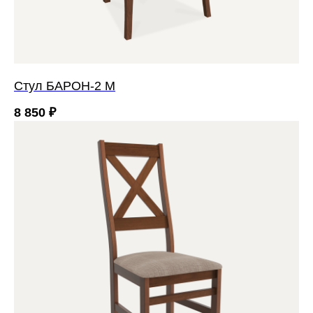
Стул БАРОН-2 М
8 850
₽