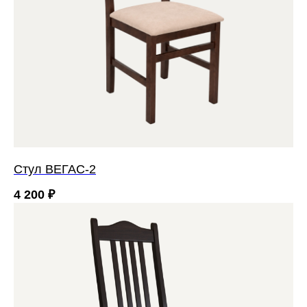
Стул ВЕГАС-2
4 200
₽