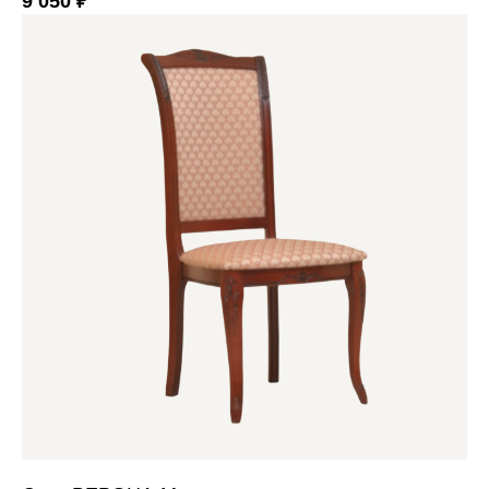
9 050
₽