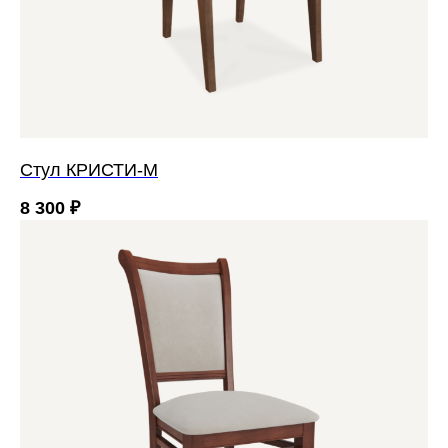
Стул КРИСТИ-М
8 300
₽