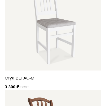
Стул ВЕГАС-М
3 300
₽
4 050
₽