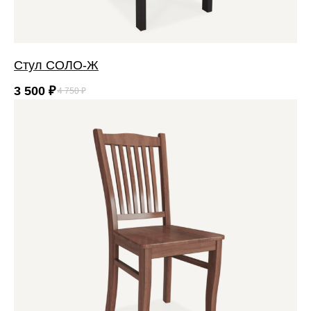
Стул СОЛО-Ж
3 500
₽
4 750
₽