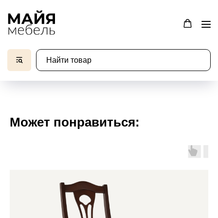
Может понравиться: