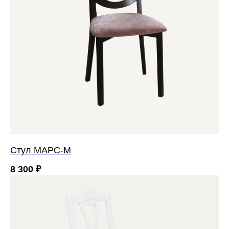
Стул МАРС-М
8 300
₽