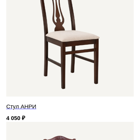
Стул АНРИ
4 050
₽