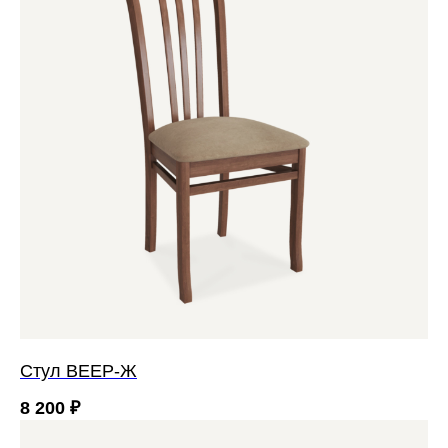
Стул ВЕЕР-Ж
8 200
₽