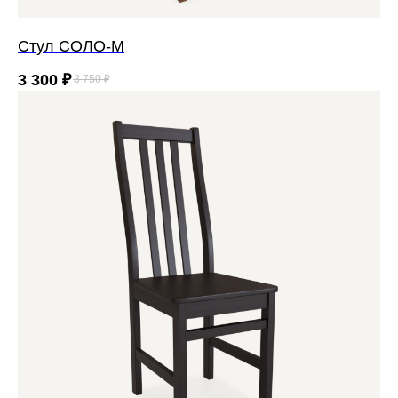
Стул СОЛО-М
3 300
₽
3 750
₽