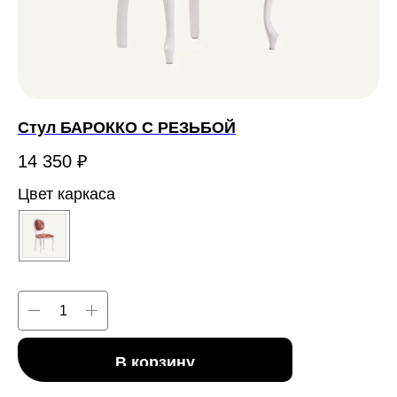
Стул БАРОККО С РЕЗЬБОЙ
С
14 350
₽
7 
Цвет каркаса
Цв
В корзину