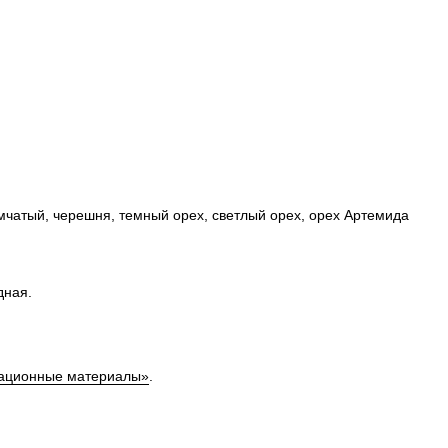
ымчатый, черешня, темный орех, светлый орех, орех Артемида
дная.
ционные материалы»
.