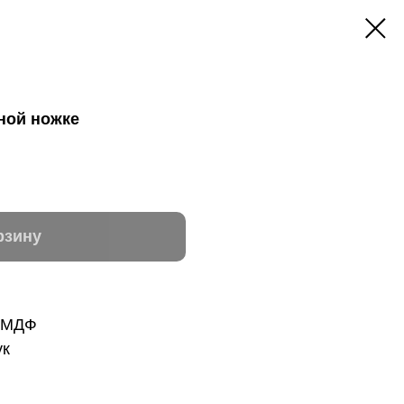
дной ножке
рзину
: МДФ
ук