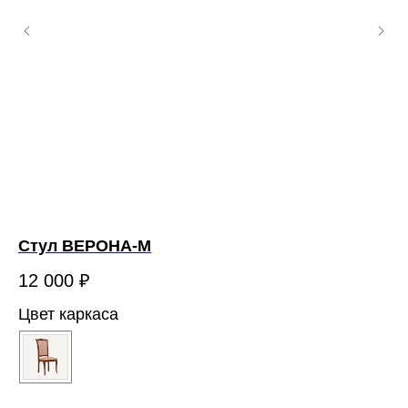
Стул ВЕРОНА-М
С
12 000
₽
7 
Цвет каркаса
Цв