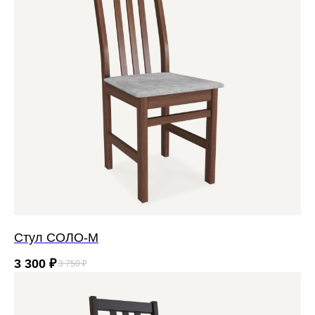
Стул СОЛО-М
3 300
₽
3 750
₽