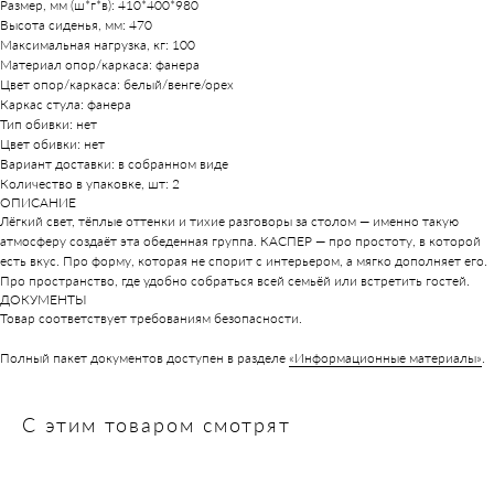
Размер, мм (ш*г*в): 410*400*980
Высота сиденья, мм: 470
Максимальная нагрузка, кг: 100
Материал опор/каркаса: фанера
Цвет опор/каркаса: белый/венге/орех
Каркас стула: фанера
Тип обивки: нет
Цвет обивки: нет
Вариант доставки: в собранном виде
Количество в упаковке, шт: 2
ОПИСАНИЕ
Лёгкий свет, тёплые оттенки и тихие разговоры за столом — именно такую
атмосферу создаёт эта обеденная группа. КАСПЕР — про простоту, в которой
есть вкус. Про форму, которая не спорит с интерьером, а мягко дополняет его.
Про пространство, где удобно собраться всей семьёй или встретить гостей.
ДОКУМЕНТЫ
Товар соответствует требованиям безопасности.
Полный пакет документов доступен в разделе
«Информационные материалы»
.
С этим товаром смотрят