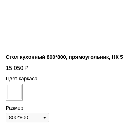
Cтол кухонный 800*800, прямоугольник, НК 5
C
15 050
₽
1
Цвет каркаса
Цв
Размер
Д