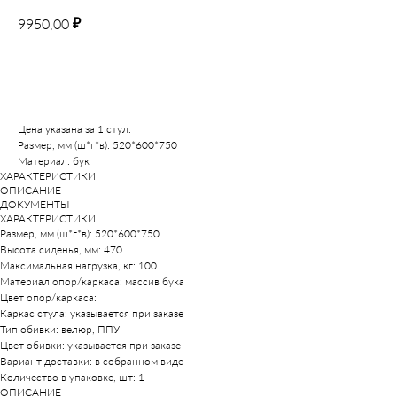
₽
9950,00
В корзину
Цена указана за 1 стул.
Размер, мм (ш*г*в): 520*600*750
Материал: бук
ХАРАКТЕРИСТИКИ
ОПИСАНИЕ
ДОКУМЕНТЫ
ХАРАКТЕРИСТИКИ
Размер, мм (ш*г*в): 520*600*750
Высота сиденья, мм: 470
Максимальная нагрузка, кг: 100
Материал опор/каркаса: массив бука
Цвет опор/каркаса:
Каркас стула: указывается при заказе
Тип обивки: велюр, ППУ
Цвет обивки: указывается при заказе
Вариант доставки: в собранном виде
Количество в упаковке, шт: 1
ОПИСАНИЕ