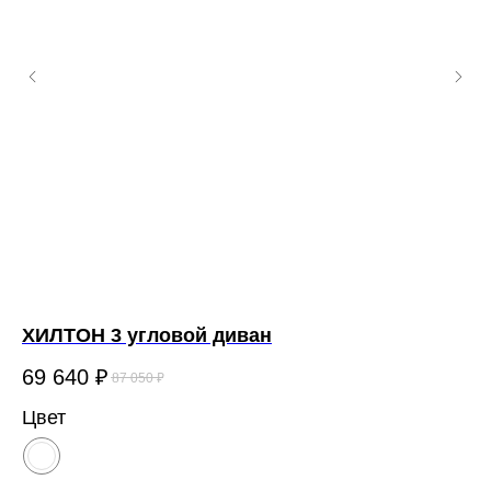
ХИЛТОН 3 угловой диван
Э
69 640
₽
5
87 050
₽
Цвет
Цв